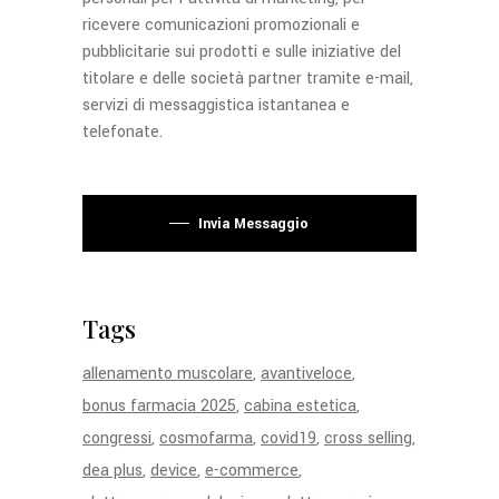
ricevere comunicazioni promozionali e
pubblicitarie sui prodotti e sulle iniziative del
titolare e delle società partner tramite e-mail,
servizi di messaggistica istantanea e
telefonate.
Si prega di lasciare vuoto questo campo.
Invia Messaggio
Tags
allenamento muscolare
avantiveloce
bonus farmacia 2025
cabina estetica
congressi
cosmofarma
covid19
cross selling
dea plus
device
e-commerce