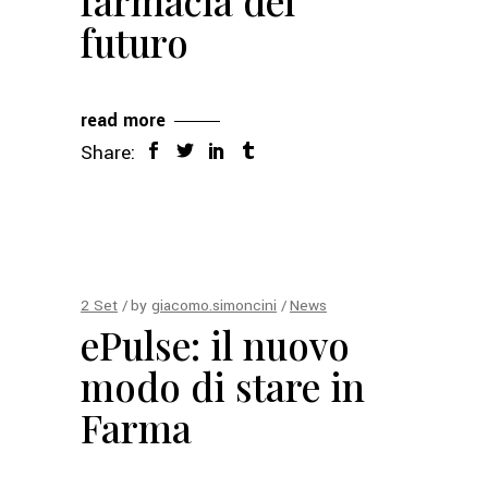
farmacia del
futuro
read more
Share:
2
Set
by
giacomo.simoncini
News
ePulse: il nuovo
modo di stare in
Farma