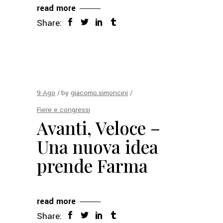
read more
Share:
9
Ago
by
giacomo.simoncini
Fiere e congressi
Avanti, Veloce –
Una nuova idea
prende Farma
read more
Share: