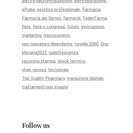
elettro-neuromodulazione
elettroporazione
ePulse
estetica professionale
Farmacia
Farmacia dei Servizi
farmacie
FederFarma
fiere
fiere e congressi
futuro
innovazione
marketing
microcorrenti
non-operatore dipendente
novella 2000
One
plenaria2022
radiofrequenza
rassegna stampa
shock termico
stasi venosa
tecnologie
Top Quality Pharmacy
transizione digitale
trattamenti non invasivi
Follow us