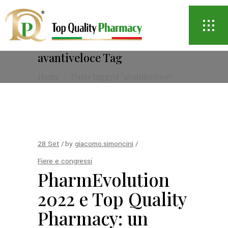
avantiveloce Tag
Home
/
Posts tagged "avantiveloce"
28
Set
by
giacomo.simoncini
Fiere e congressi
PharmEvolution
2022 e Top Quality
Pharmacy: un