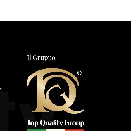
Il Gruppo
ty
à