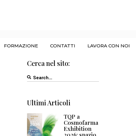
ome
/
Posts tagged "trattamenti non invasivi"
FORMAZIONE
CONTATTI
LAVORA CON NOI
Cerca nel sito:
Search
for:
Ultimi Articoli
TQP a
Cosmofarma
Exhibition
2026: spazio