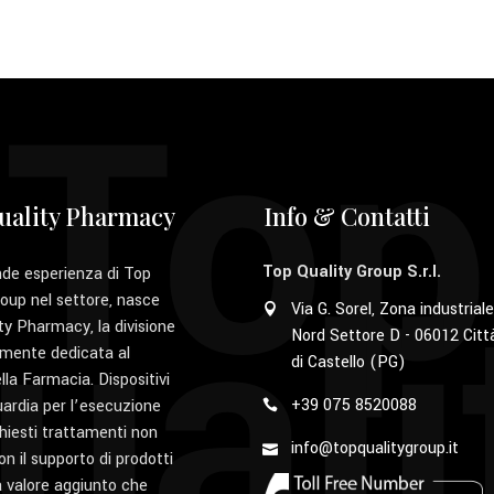
Top
uality Pharmacy
Info & Contatti
uali
Top Quality Group S.r.l.
nde esperienza di Top
roup nel settore, nasce
Via G. Sorel, Zona industriale
ty Pharmacy, la divisione
Nord Settore D - 06012 Citt
mente dedicata al
di Castello (PG)
la Farmacia. Dispositivi
+39 075 8520088
uardia per l’esecuzione
chiesti trattamenti non
info@topqualitygroup.it
con il supporto di prodotti
 a valore aggiunto che