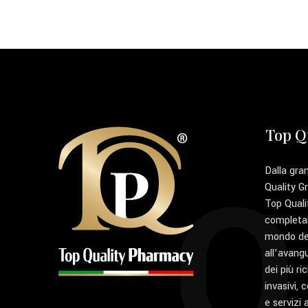
Top Q
Q
Dalla gra
Quality G
Top Quali
completa
mondo del
all’avang
dei più ri
invasivi, 
e servizi