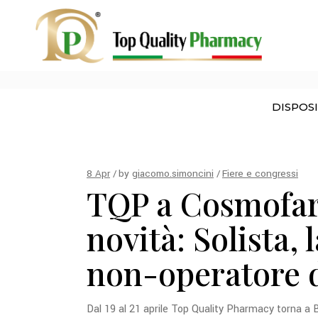
trattamenti non invasivi Tag
DISPOS
8
Apr
by
giacomo.simoncini
Fiere e congressi
TQP a Cosmofar
novità: Solista,
non-operatore 
Dal 19 al 21 aprile Top Quality Pharmacy torna 