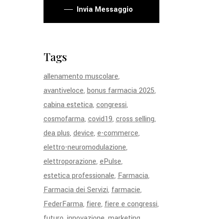
Invia Messaggio
Tags
allenamento muscolare
avantiveloce
bonus farmacia 2025
cabina estetica
congressi
cosmofarma
covid19
cross selling
dea plus
device
e-commerce
elettro-neuromodulazione
elettroporazione
ePulse
estetica professionale
Farmacia
Farmacia dei Servizi
farmacie
FederFarma
fiere
fiere e congressi
futuro
innovazione
marketing